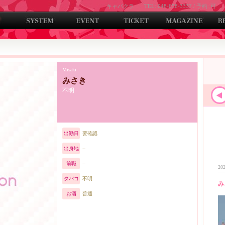
キャバクラ
TEL: 048-658-3337 / 予約: 可
Misaki
みさき
不明
出勤日
要確認
出身地
--
前職
--
202
タバコ
不明
み
お酒
普通