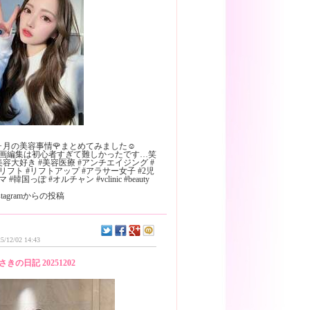
ヶ月の美容事情🌹まとめてみました☺︎
画編集は初心者すぎて難しかったです…笑
美容大好き #美容医療 #アンチエイジング #
リフト #リフトアップ #アラサー女子 #2児
マ #韓国っぽ #オルチャン #vclinic #beauty
nstagramからの投稿
5/12/02 14:43
さきの日記 20251202