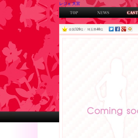
レジェ 大宮
320
40
全国
位 / 埼玉県
位