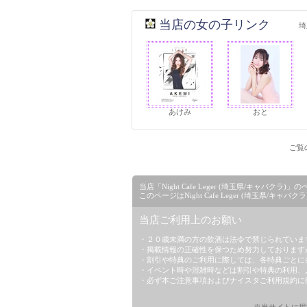
当店の女の子リンク
埼
あけみ
おと
ご覧の
当店「Night Cafe Leger (埼玉県/キャ
このページはNight Cafe Leger (埼玉県/
当店ご利用上のお願い
・２０歳未満の方の飲酒は法令で禁じられていま
・掲載情報の正確性を保つため努力しております
・割引や特典のご利用に際しては、各特典ごとに
・イベント時や混雑時などは割引や特典の利用、
・必ず本ご注意事項および
ナイスタご利用規約
に