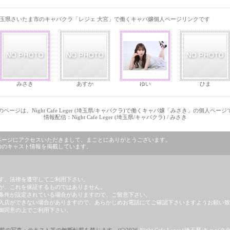
玉県さいたま市のキャバクラ「レジェ 大宮」で働くキャバ嬢個人ページリンクです
みさき
あすか
ゆい
ひま
ページは、Night Cafe Leger (埼玉県/キャバクラ)で働くキャバ嬢「みさき」の個人ペー
情報配信：Night Cafe Leger (埼玉県/キャバクラ) / みさき
バクラ)」のページにアクセスいただきまして、まことにありがとうございます。
キャバクラ)のキャスト情報を掲載しています。
す。法律を遵守してご利用下さい。
が、これを保証するものではありません。
条件が設定されている場合がありますので、ご留意下さい。
入店ができない場合がありますので、あらかじめお電話にてご確認下さいますようお願い致
御同意の上でご利用下さい。