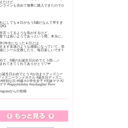
えたけど、
ンラインも含めて無事に購入できたので⛄️
れにしても👧🏻がもう8歳だなんて早すぎ
🥲💞
年言ってるような気がするけど、
育ては長いようであっという間。本当に。
学2年生になった👧🏻とは
すます友達のような感覚になっていて、笑
緒にシール交換したり、毎日楽しいです✌︎
めて、8歳のお誕生日おめでとう🎂𓂃𓈒𓏸
まれてきてくれてありがとう🤍🪽
 #お誕生日おめでとう #お泊まりディズニー
ディズニーランドホテル #誕生日ディズニ
 #特別な日 #8歳 #小学生女子 #兄妹ママ #2
マ #happybirthday #mydaughter #love
nstagramからの投稿