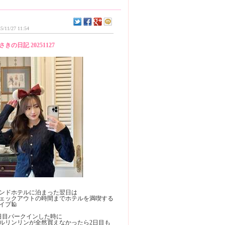
5/11/27 11:54
さきの日記 20251127
ンドホテルに泊まった翌日は
ェックアウトの時間までホテルを満喫する
イプ🕌
日目パークインした時に
ルリンリンが全然買えなかったら2日目も