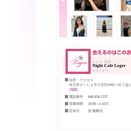
レジェ 大宮
Night Cafe Leger
キャバクラ
住所・アクセス
埼玉県さいたま市大宮区仲町1-40 三益ビ
[
地図
]
電話番号
048-658-3337
営業時間
20:00～LAST
定休日
日 祝祭日