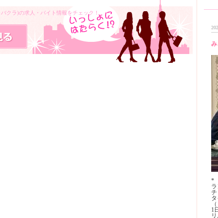
キャバクラ)の求人・バイト情報をチェック！
202
み
*
ラ
チ
タ
（
1
リ