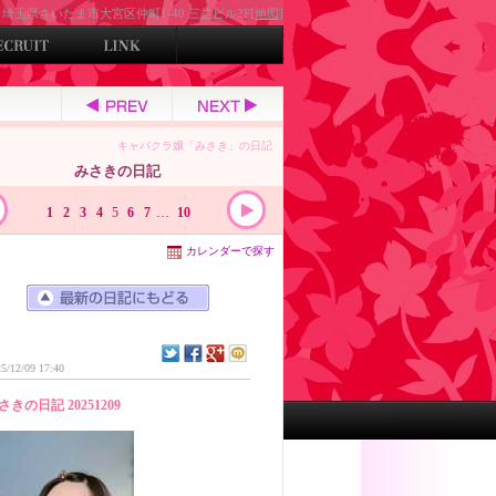
埼玉県さいたま市大宮区仲町1-40 三益ビル2F[
地図
]
キャバクラ嬢「みさき」の日記
みさきの日記
1
2
3
4
5
6
7
…
10
カレンダーで探す
5/12/09 17:40
さきの日記 20251209