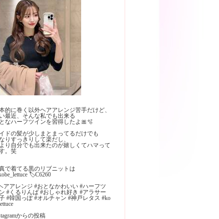
本的に巻く以外ヘアアレンジ苦手だけど、
い最近、そんな私でも出来る
となハーフツインを習得したよ🎀🫧
イドの髪が少しまとまってるだけでも
なりすっきりして楽だし、
より自分でも出来たのが嬉しくてハマって
す。笑
真で着てる黒のリブニットは
obe_lettuce 🏷️C6260 ⁡
 #ヘアアレンジ #おとなかわいい #ハーフツ
ン #くるりんぱ #おしゃれ好き #アラサー
子 #韓国っぽ #オルチャン #神戸レタス #ko
ettuce
nstagramからの投稿