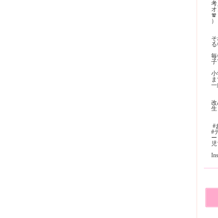
考
オ
🧣
）
そ
る
毎
子
小
ま
一
改
生
⁡
#
ー
児マ
I