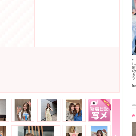
*
1
動
#
糸
マ
I
202
み