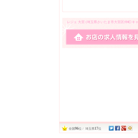
レジェ 大宮 (埼玉県さいたま市大宮区仲町/
96
17
全国
位 / 埼玉県
位