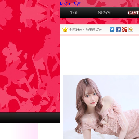
レジェ 大宮
96
17
全国
位 / 埼玉県
位