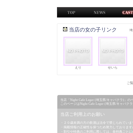
当店の女の子リンク
埼
えり
せいら
ご覧
当店「Night Cafe Leger (埼玉県/キャ
このページはNight Cafe Leger (埼玉県/
当店ご利用上のお願い
・２０歳未満の方の飲酒は法令で禁じられていま
・掲載情報の正確性を保つため努力しております
・割引や特典のご利用に際しては、各特典ごとに