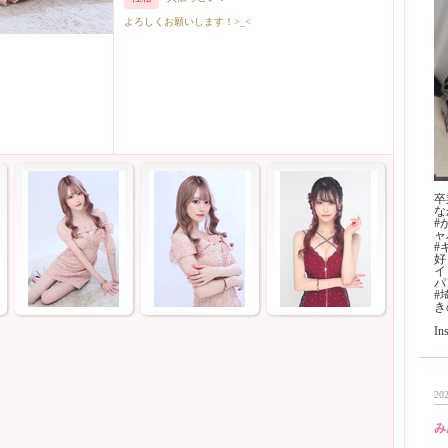
よろしくお願いします！>_<
卒
な
#
ャ
#
好
イ
ハ
#
き
I
202
み