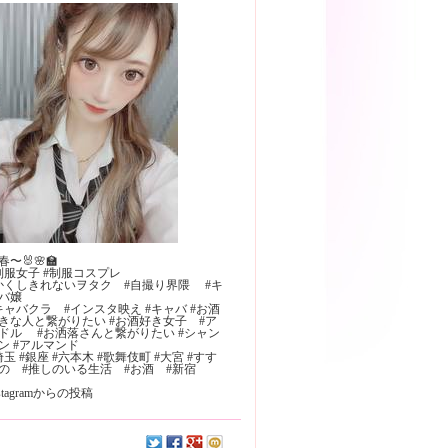
春〜🐰🌸🏫
制服女子 #制服コスプレ
かくしきれないヲタク #自撮り界隈 #キ
バ嬢
キャバクラ #インスタ映え #キャバ #お酒
きな人と繋がりたい #お酒好き女子 #ア
ドル #お洒落さんと繋がりたい #シャン
゚ン #アルマンド
埼玉 #銀座 #六本木 #歌舞伎町 #大宮 #すす
の #推しのいる生活 #お酒 #新宿
nstagramからの投稿