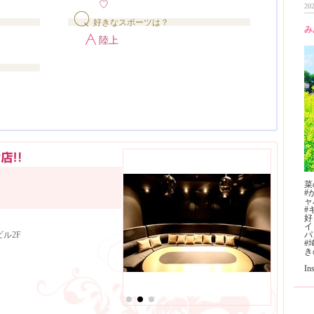
♡
202
好きなスポーツは？
み
陸上
菜
#
ャ
#
好
イ
ル2F
ハ
#
き
I