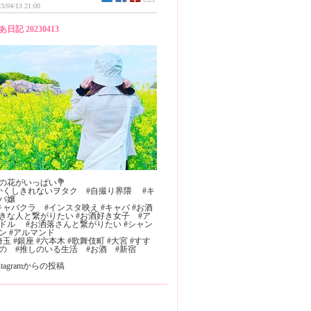
3/04/13 21:00
あ日記 20230413
の花がいっぱい💐
かくしきれないヲタク #自撮り界隈 #キ
バ嬢
キャバクラ #インスタ映え #キャバ #お酒
きな人と繋がりたい #お酒好き女子 #ア
ドル #お洒落さんと繋がりたい #シャン
゚ン #アルマンド
埼玉 #銀座 #六本木 #歌舞伎町 #大宮 #すす
の #推しのいる生活 #お酒 #新宿
nstagramからの投稿