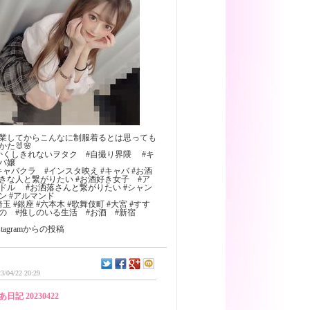
業してからこんなに制服着るとは思っても
かた🐰🌸
かくしきれないヲタク #自撮り界隈 #キ
バ嬢
キャバクラ #インスタ映え #キャバ #お酒
きな人と繋がりたい #お酒好き女子 #ア
ドル #お洒落さんと繋がりたい #シャン
゚ン #アルマンド
埼玉 #銀座 #六本木 #歌舞伎町 #大宮 #すす
の #推しのいる生活 #お酒 #新宿
nstagramからの投稿
3/04/22 20:29
あ日記 20230422