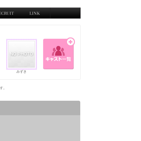
みずき
です。