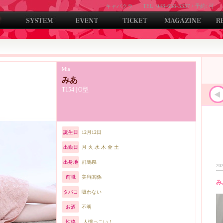
キャバクラ
TEL: 048-658-3337 / 予約: 可
Mia
みあ
T154 | O型
誕生日
12月12日
出勤日
月 火 水 木 金 土
出身地
群馬県
202
前職
美容関係
み
タバコ
吸わない
お酒
不明
性格
人懐っこい！