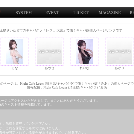
玉県さいたま市のキャバクラ「レジェ 大宮」で働くキャバ嬢個人ページリンクです
るな
あやせ
れいな
あかり
のページは、Night Cafe Leger (埼玉県/キャバクラ)で働くキャバ嬢「みあ」の個人ページ
情報配信：Night Cafe Leger (埼玉県/キャバクラ) / みあ
バクラ)」のページにアクセスいただきまして、まことにありがとうございます。
キャバクラ)のキャスト情報を掲載しています。
す。法律を遵守してご利用下さい。
が、これを保証するものではありません。
条件が設定されている場合がありますので、ご留意下さい。