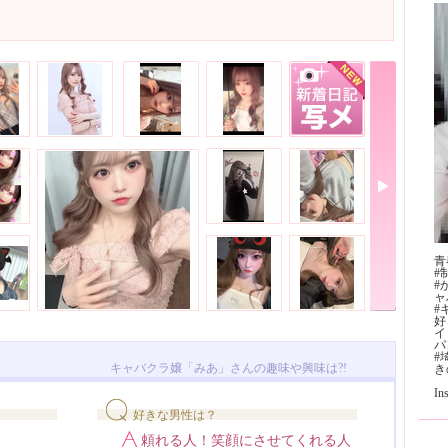
青
#
#
ャ
#
好
イ
ハ
#
キャバクラ嬢「みあ」さんの趣味や興味は?!
き
I
好きな男性は？
頼れる人！笑顔にさせてくれる人