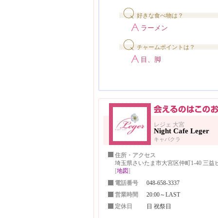
好きな食べ物は？
ラーメン
チャームポイントは？
目、脚
レジェ 大宮
Night Cafe Leger
キャバクラ
住所・アクセス
埼玉県さいたま市大宮区仲町1-40 三益ビ
[
地図
]
電話番号
048-658-3337
営業時間
20:00～LAST
定休日
日 祝祭日