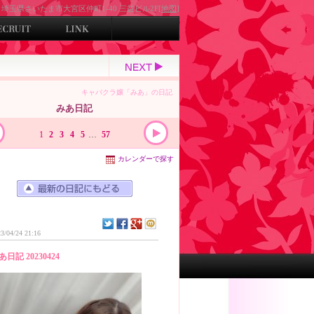
埼玉県さいたま市大宮区仲町1-40 三益ビル2F[
地図
]
キャバクラ嬢「みあ」の日記
みあ日記
1
2
3
4
5
…
57
カレンダーで探す
3/04/24 21:16
あ日記 20230424