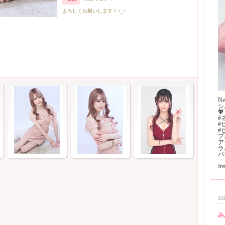
よろしくお願いします！>_<
Ne
シ
💖
#
#
#
フ
ア
ラ
ハ
I
202
み