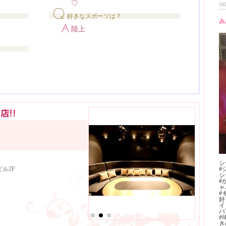
♡
202
好きなスポーツは？
み
陸上
シ
ル2F
#
シ
#
ャ
#
好
イ
ハ
#
き