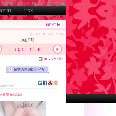
埼玉県さいたま市大宮区仲町1-40 三益ビル2F[
地図
]
キャバクラ嬢「みあ」の日記
みあ日記
1
2
3
4
5
…
54
カレンダーで探す
3/03/19 15:26
あ日記 20230319