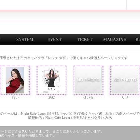
玉県さいたま市のキャバクラ「レジェ 大宮」で働くキャバ嬢個人ページリンクです
れい
あゆ
せいら
りり
のページは、Night Cafe Leger (埼玉県/キャバクラ)で働くキャバ嬢「みあ」の個人ページ
情報配信：Night Cafe Leger (埼玉県/キャバクラ) / みあ
バクラ)」のページにアクセスいただきまして、まことにありがとうございます。
キャバクラ)のキャスト情報を掲載しています。