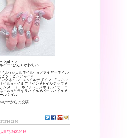
w Nail〜♡
ルバー×ぴんくかわちい
ネイル #ジェルネイル #ファイヤーネイル
ビビットピンクネイル
ピンクネイル #ネイルデザイン #スカル
゚ネイル #ネイルデザイン #ネイルチップ #
シンメトリーネイル #ラメネイル #オーロ
ネイル #キラキラネイル #パーツネイル #
゚ールネイル
nstagramからの投稿
3/03/16 22:50
あ日記 20230316