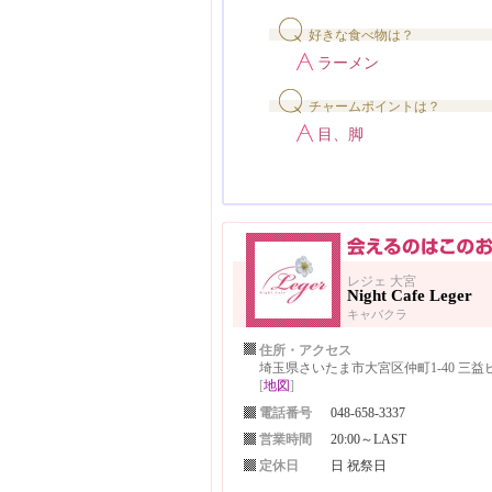
好きな食べ物は？
ラーメン
チャームポイントは？
目、脚
レジェ 大宮
Night Cafe Leger
キャバクラ
住所・アクセス
埼玉県さいたま市大宮区仲町1-40 三益ビ
[
地図
]
電話番号
048-658-3337
営業時間
20:00～LAST
定休日
日 祝祭日