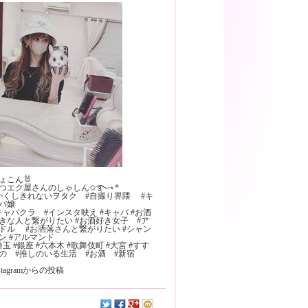
ょこん🐰
つエク屋さんのしゃしん✩࿐⋆*
かくしきれないヲタク #自撮り界隈 #キ
バ嬢
キャバクラ #インスタ映え #キャバ #お酒
きな人と繋がりたい #お酒好き女子 #ア
ドル #お洒落さんと繋がりたい #シャン
゚ン #アルマンド
埼玉 #銀座 #六本木 #歌舞伎町 #大宮 #すす
の #推しのいる生活 #お酒 #新宿
nstagramからの投稿