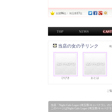
96
17
全国
位 / 埼玉県
位
当店の女の子リンク
埼
ひびき
おとは
ご覧
当店「Night Cafe Leger (埼玉県/キャ
このページはNight Cafe Leger (埼玉県/