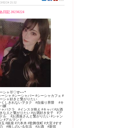
3/02/24 21:52
あ日記 20230224
ーシャ🐰♡࿐⋆*
シーシャ #シーシャバー #シーシャカフェ #
ーシャ好きと繋がりたい
かくしきれないヲタク #自撮り界隈 #キ
バ嬢
キャバクラ #インスタ映え #キャバ #お酒
きな人と繋がりたい #お酒好き女子 #ア
ドル #お洒落さんと繋がりたい #シャン
゚ン #アルマンド
埼玉 #銀座 #六本木 #歌舞伎町 #大宮 #すす
の #推しのいる生活 #お酒 #新宿