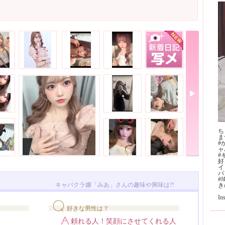
ち
ま
#
ャ
#
好
イ
ハ
#
キャバクラ嬢「みあ」さんの趣味や興味は?!
き
I
好きな男性は？
頼れる人！笑顔にさせてくれる人