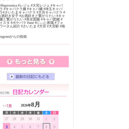
 #legeromiya #レジェ #大宮レジェ #キャバ
ラ #キャバクラ嬢 #キャバ嬢 #埼玉キャバ
ラ#さいたまキャバクラ #大宮キャバクラ #
お酒好き女子 #お酒好きと繋がりたい #キャ
嬢と繋がりたい #美女図鑑 #キャバ図鑑 #
イスタ #ポケパラ #amr #にぃに夜職 #フォ
ワーさん紹介 #さいたま #大宮 #大宮駅 #南
nstagramからの投稿
2025年
8月
2026年
<<
7月
月
火
水
木
金
土
日
27
28
29
30
31
1
2
3
4
5
6
7
8
9