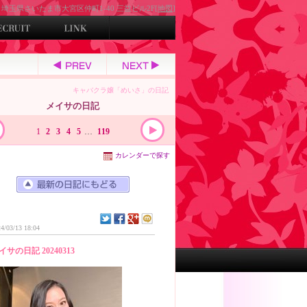
埼玉県さいたま市大宮区仲町1-40 三益ビル2F[
地図
]
キャバクラ嬢「めいさ」の日記
メイサの日記
1
2
3
4
5
…
119
カレンダーで探す
4/03/13 18:04
イサの日記 20240313