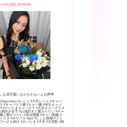
イサの日記 20240304
いお花可愛いなかなかないよね😳💙
 #legeromiya #レジェ #大宮レジェ #キャバ
ラ #キャバクラ嬢 #キャバ嬢 #埼玉キャバ
ラ#さいたまキャバクラ #大宮キャバクラ #
お酒好き女子 #お酒好きと繋がりたい #キャ
嬢と繋がりたい #美女図鑑 #キャバ図鑑 #
イスタ #ポケパラ #amr #にぃに夜職 #フォ
ワーさん紹介 #さいたま #大宮 #大宮駅 #南