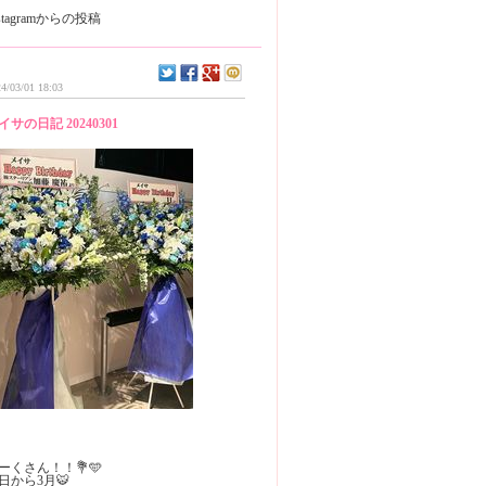
nstagramからの投稿
4/03/01 18:03
イサの日記 20240301
ーくさん！！💐🩵
日から3月🐯