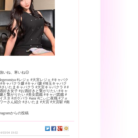
強いね、寒いね😑
 #legeromiya #レジェ #大宮レジェ #キャバク
 #キャバクラ嬢 #キャバ嬢 #埼玉キャバク
#さいたまキャバクラ #大宮キャバクラ # #
酒好き女子 #お酒好きと繋がりたい #キャ
嬢と繋がりたい #美女図鑑 #キャバ図鑑 #
イスタ #ポケパラ #amr #にぃに夜職 #フォ
ワーさん紹介 #さいたま #大宮 #大宮駅 #南
nstagramからの投稿
4/03/04 19:02