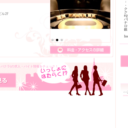
・
・
ク
ク
ル2F
#
バ
ナ
ロ
銀
I
キャバクラ)の求人・バイト情報をチェック！
<<