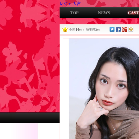
レジェ 大宮
14
5
全国
位 / 埼玉県
位