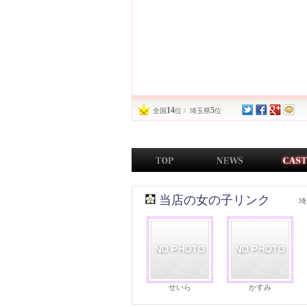
14
5
全国
位 / 埼玉県
位
当店の女の子リンク
埼
せいら
かすみ