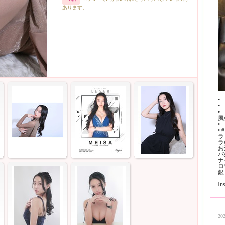
あります。
•
•
•
風
•
•
ラ
ラ
お
バ
ナ
ロ
銀
I
202