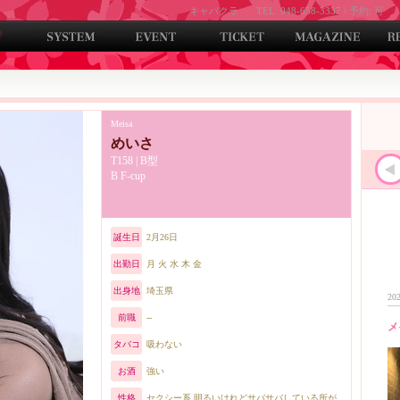
キャバクラ
TEL: 048-658-3337 / 予約: 可
Meisa
めいさ
T158 | B型
B F-cup
誕生日
2月26日
出勤日
月 火 水 木 金
出身地
埼玉県
202
前職
--
メ
タバコ
吸わない
お酒
強い
性格
セクシー系 明るいけれどサバサバしている所が