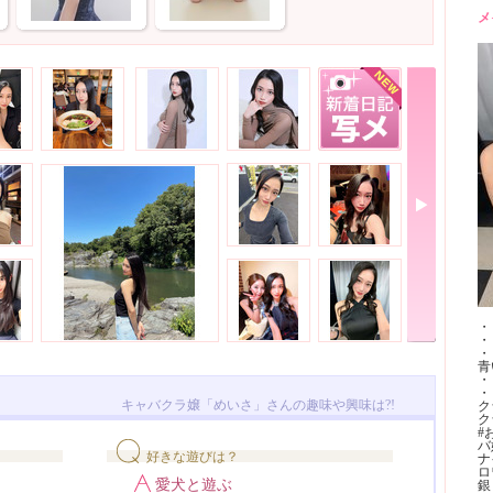
メ
・
・
・
青
・
・
キャバクラ嬢「めいさ」さんの趣味や興味は?!
ク
ク
#
バ
好きな遊びは？
ナ
ロ
愛犬と遊ぶ
銀