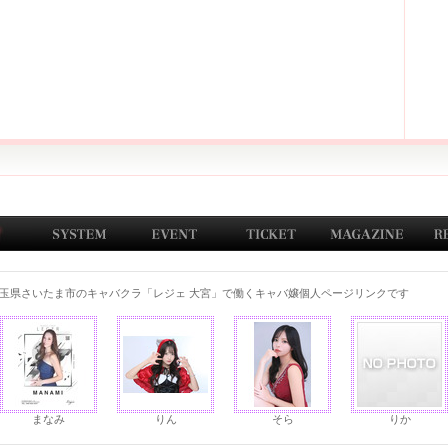
玉県さいたま市のキャバクラ「レジェ 大宮」で働くキャバ嬢個人ページリンクです
まなみ
りん
そら
りか