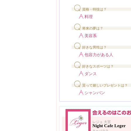
資格・特技は？
料理
将来の夢は？
美容系
好きな男性は？
包容力がある人
好きなスポーツは？
ダンス
貰って嬉しいプレゼントは？
シャンパン
レジェ 大宮
Night Cafe Leger
キャバクラ