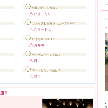
I
休日の過ごし方は？
ひきこもり
202
どんな誘われ方をしたいですか？
メ
スマートに
好きな食べ物は？
お寿司
チャームポイントは？
目
デートしたい場所は？
温泉
・
・
・
た
今