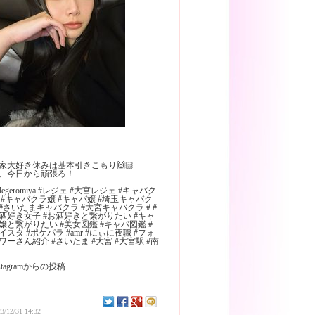
家大好き休みは基本引きこもり🙌🏻
、今日から頑張ろ！
 #legeromiya #レジェ #大宮レジェ #キャバク
 #キャバクラ嬢 #キャバ嬢 #埼玉キャバク
#さいたまキャバクラ #大宮キャバクラ # #
酒好き女子 #お酒好きと繋がりたい #キャ
嬢と繋がりたい #美女図鑑 #キャバ図鑑 #
イスタ #ポケパラ #amr #にぃに夜職 #フォ
ワーさん紹介 #さいたま #大宮 #大宮駅 #南
nstagramからの投稿
3/12/31 14:32