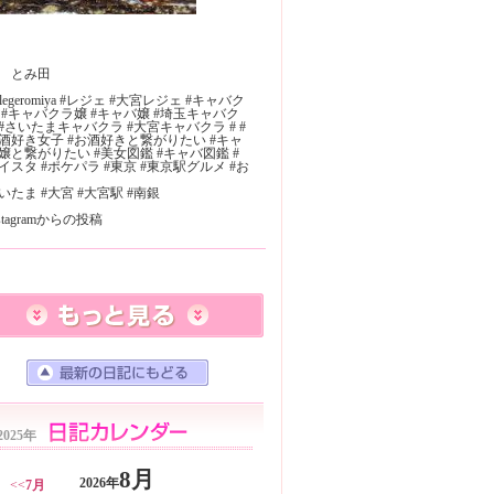
 とみ田
 #legeromiya #レジェ #大宮レジェ #キャバク
 #キャバクラ嬢 #キャバ嬢 #埼玉キャバク
#さいたまキャバクラ #大宮キャバクラ # #
酒好き女子 #お酒好きと繋がりたい #キャ
嬢と繋がりたい #美女図鑑 #キャバ図鑑 #
イスタ #ポケパラ #東京 #東京駅グルメ #お
いたま #大宮 #大宮駅 #南銀
nstagramからの投稿
2025年
8月
2026年
<<
7月