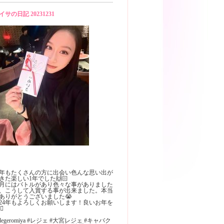
イサの日記 20231231
年もたくさんの方に出会い色んな思い出が
きた楽しい1年でした🙌🏻
2月にはバトルがあり色々な事がありました
、こうして入賞する事が出来ました。本当
ありがとうございました😭
024年もよろしくお願いします！良いお年を
‍♀️
 #legeromiya #レジェ #大宮レジェ #キャバク