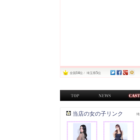
14
5
全国
位 / 埼玉県
位
当店の女の子リンク
埼