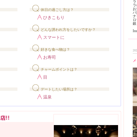
ラ
ラ
お
休日の過ごし方は？
バ
ナ
ひきこもり
ロ
銀
どんな誘われ方をしたいですか？
I
スマートに
好きな食べ物は？
202
お寿司
メ
チャームポイントは？
目
デートしたい場所は？
温泉