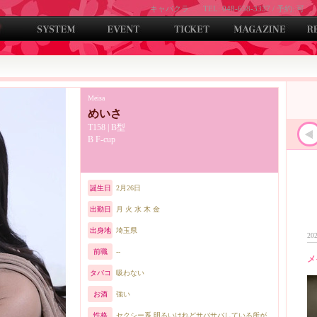
キャバクラ
TEL: 048-658-3337 / 予約: 可
Meisa
めいさ
T158 | B型
B F-cup
誕生日
2月26日
出勤日
月 火 水 木 金
出身地
埼玉県
202
前職
--
メ
タバコ
吸わない
お酒
強い
性格
セクシー系 明るいけれどサバサバしている所が