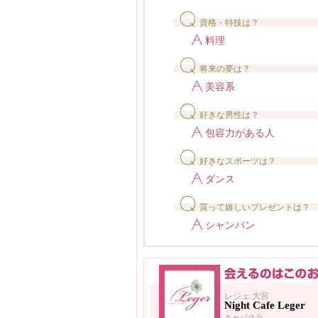
資格・特技は？
料理
将来の夢は？
美容系
好きな男性は？
包容力がある人
好きなスポーツは？
ダンス
貰って嬉しいプレゼントは？
シャンパン
レジェ 大宮
Night Cafe Leger
キャバクラ