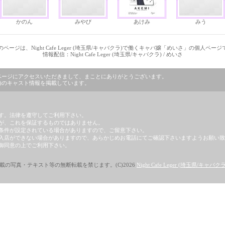
かのん
みやび
あけみ
みう
ページは、Night Cafe Leger (埼玉県/キャバクラ)で働くキャバ嬢「めいさ」の個人ペー
情報配信：Night Cafe Leger (埼玉県/キャバクラ) / めいさ
バクラ)」のページにアクセスいただきまして、まことにありがとうございます。
キャバクラ)のキャスト情報を掲載しています。
す。法律を遵守してご利用下さい。
が、これを保証するものではありません。
条件が設定されている場合がありますので、ご留意下さい。
入店ができない場合がありますので、あらかじめお電話にてご確認下さいますようお願い致
御同意の上でご利用下さい。
載の写真・テキスト等の無断転載を禁じます。(C)2026
Night Cafe Leger (埼玉県/キャバクラ