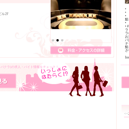
•
•
ル2F
•
鮨
•
•
ラ
ラ
お
バ
ナ
鮨
さ
I
キャバクラ)の求人・バイト情報をチェック！
<<