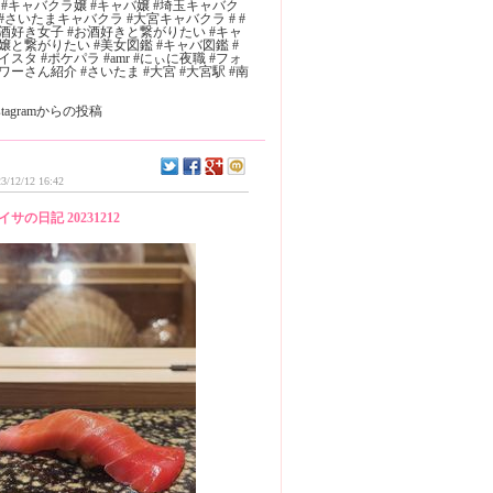
 #キャバクラ嬢 #キャバ嬢 #埼玉キャバク
#さいたまキャバクラ #大宮キャバクラ # #
酒好き女子 #お酒好きと繋がりたい #キャ
嬢と繋がりたい #美女図鑑 #キャバ図鑑 #
イスタ #ポケパラ #amr #にぃに夜職 #フォ
ワーさん紹介 #さいたま #大宮 #大宮駅 #南
nstagramからの投稿
3/12/12 16:42
イサの日記 20231212