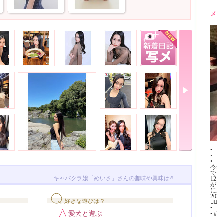
メ
•
•
•
今
で
キャバクラ嬢「めいさ」さんの趣味や興味は?!
1
が
に
2
好きな遊びは？
🙇🏻
•
愛犬と遊ぶ
•