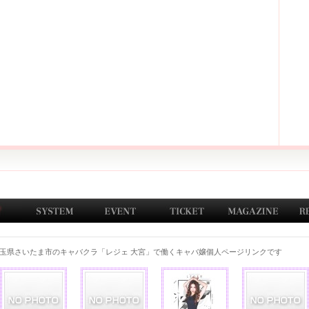
玉県さいたま市のキャバクラ「レジェ 大宮」で働くキャバ嬢個人ページリンクです