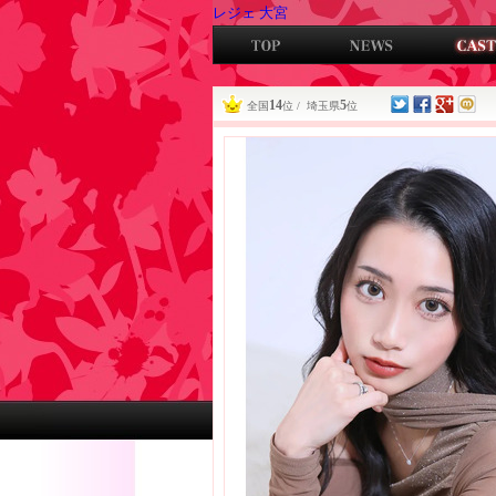
レジェ 大宮
14
5
全国
位 / 埼玉県
位