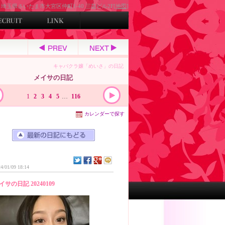
埼玉県さいたま市大宮区仲町1-40 三益ビル2F[
地図
]
キャバクラ嬢「めいさ」の日記
メイサの日記
1
2
3
4
5
…
116
カレンダーで探す
4/01/09 18:14
イサの日記 20240109