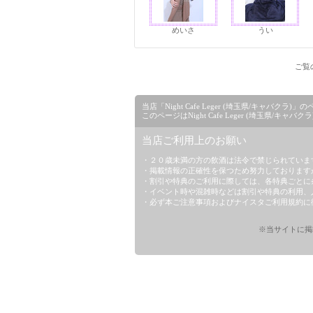
めいさ
うい
ご覧の
当店「Night Cafe Leger (埼玉県/キャ
このページはNight Cafe Leger (埼玉県/
当店ご利用上のお願い
・２０歳未満の方の飲酒は法令で禁じられていま
・掲載情報の正確性を保つため努力しております
・割引や特典のご利用に際しては、各特典ごとに
・イベント時や混雑時などは割引や特典の利用、
・必ず本ご注意事項および
ナイスタご利用規約
に
※当サイトに掲