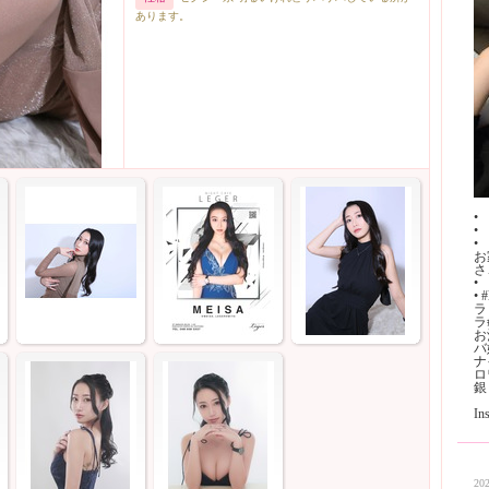
あります。
•
•
•
お
さ
•
•
ラ
ラ
お
バ
ナ
ロ
銀
I
202