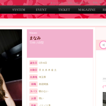
キャバクラ
TEL: 048-658-3337 / 予約: 可
Manami
まなみ
T166 | AB型
誕生日
5月16日
出勤日
月 火 水 木 金 土
出身地
埼玉県
201
前職
美容関係
(°
タバコ
吸わない
お酒
弱い
性格
ノリノリ系