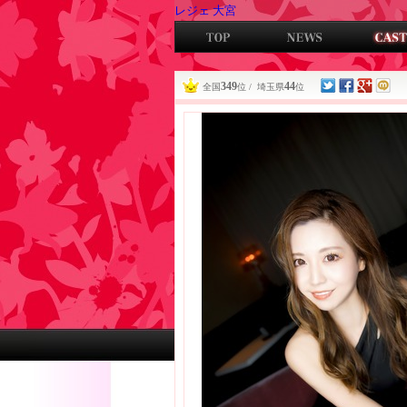
レジェ 大宮
349
44
全国
位 / 埼玉県
位