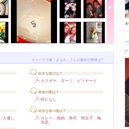
201
(*
キャバクラ嬢「まなみ」さんの趣味や興味は?!
好きな遊びは？
カラオケ、ダーツ、ビリヤード
将来の夢は？
特になし
好きな食べ物は？
い人優し
カレー、焼肉、寿司、明太子、梅
水晶