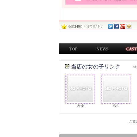
349
44
全国
位 / 埼玉県
位
当店の女の子リンク
埼
みゆ
らむ
ご覧の