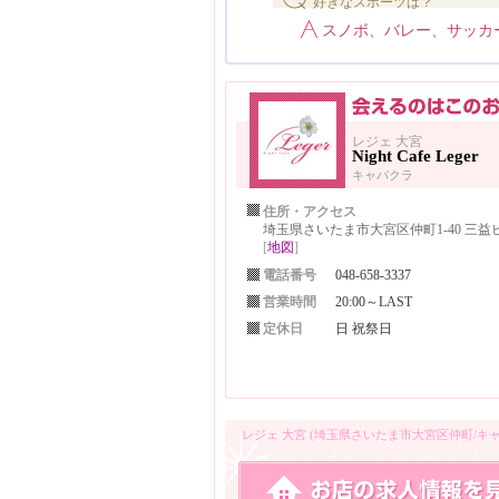
好きなスポーツは？
スノボ、バレー、サッカ
レジェ 大宮
Night Cafe Leger
キャバクラ
住所・アクセス
埼玉県さいたま市大宮区仲町1-40 三益ビ
[
地図
]
電話番号
048-658-3337
営業時間
20:00～LAST
定休日
日 祝祭日
レジェ 大宮 (埼玉県さいたま市大宮区仲町/