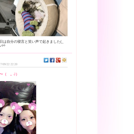
日は自分の寝言と笑い声で起きました(_
7/09/22 22:20
〜（ゝ。∂）