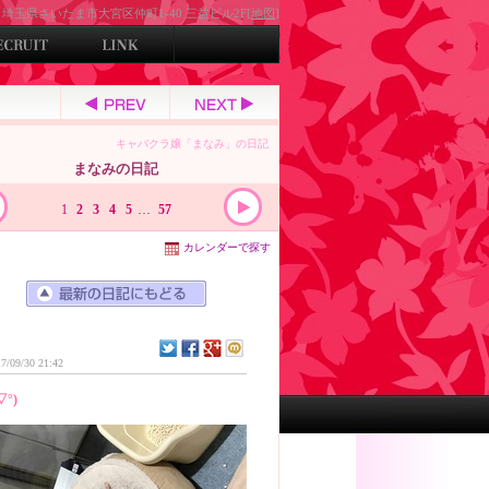
埼玉県さいたま市大宮区仲町1-40 三益ビル2F[
地図
]
キャバクラ嬢「まなみ」の日記
まなみの日記
1
2
3
4
5
…
57
カレンダーで探す
7/09/30 21:42
▽°)