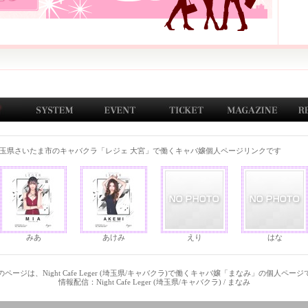
玉県さいたま市のキャバクラ「レジェ 大宮」で働くキャバ嬢個人ページリンクです
みあ
あけみ
えり
はな
ページは、Night Cafe Leger (埼玉県/キャバクラ)で働くキャバ嬢「まなみ」の個人ペー
情報配信：Night Cafe Leger (埼玉県/キャバクラ) / まなみ