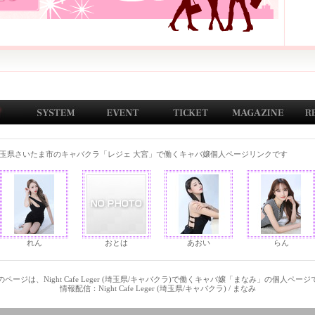
玉県さいたま市のキャバクラ「レジェ 大宮」で働くキャバ嬢個人ページリンクです
れん
おとは
あおい
らん
ページは、Night Cafe Leger (埼玉県/キャバクラ)で働くキャバ嬢「まなみ」の個人ペー
情報配信：Night Cafe Leger (埼玉県/キャバクラ) / まなみ