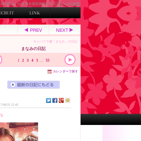
埼玉県さいたま市大宮区仲町1-40 三益ビル2F[
地図
]
キャバクラ嬢「まなみ」の日記
まなみの日記
1
2
3
4
5
…
55
カレンダーで探す
7/08/25 22:45
^)