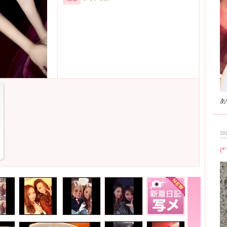
201
(*´