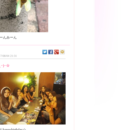
7/08/04 21:31
_−)−☆
happybirthday☆