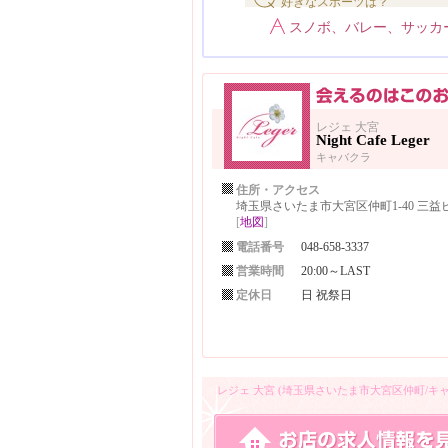
好きなスポーツは？
スノボ、バレー、サッカ
レジェ 大宮
Night Cafe Leger
キャバクラ
住所・アクセス
埼玉県さいたま市大宮区仲町1-40 三益ビ
[
地図
]
電話番号
048-658-3337
営業時間
20:00～LAST
定休日
日 祝祭日
レジェ 大宮 (埼玉県さいたま市大宮区仲町/