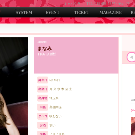
キャバクラ
TEL: 048-658-3337 / 予約: 可
Manami
まなみ
T166 | AB型
誕生日
5月16日
出勤日
月 火 水 木 金 土
出身地
埼玉県
201
前職
美容関係
(^
タバコ
吸わない
お酒
弱い
性格
ノリノリ系