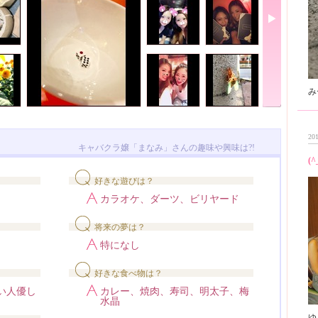
201
キャバクラ嬢「まなみ」さんの趣味や興味は?!
(^
好きな遊びは？
カラオケ、ダーツ、ビリヤード
将来の夢は？
特になし
好きな食べ物は？
い人優し
カレー、焼肉、寿司、明太子、梅
水晶
ゆり