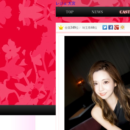
レジェ 大宮
349
44
全国
位 / 埼玉県
位