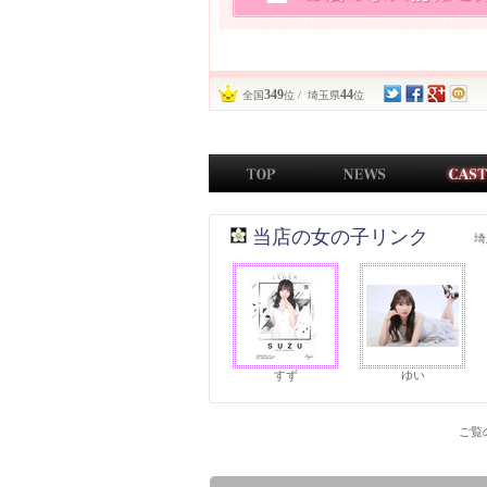
349
44
全国
位 / 埼玉県
位
当店の女の子リンク
埼
すず
ゆい
ご覧の