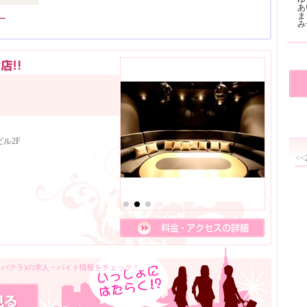
あ
ま
ー
ル2F
<<
キャバクラ)の求人・バイト情報をチェック！