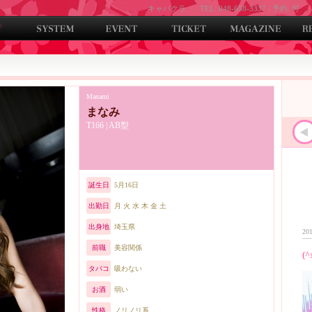
キャバクラ
TEL: 048-658-3337 / 予約: 可
Manami
まなみ
T166 | AB型
誕生日
5月16日
出勤日
月 火 水 木 金 土
出身地
埼玉県
201
前職
美容関係
(^
タバコ
吸わない
お酒
弱い
性格
ノリノリ系