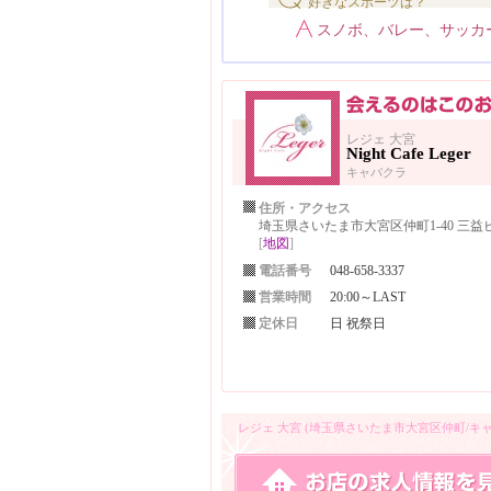
好きなスポーツは？
スノボ、バレー、サッカ
レジェ 大宮
Night Cafe Leger
キャバクラ
住所・アクセス
埼玉県さいたま市大宮区仲町1-40 三益ビ
[
地図
]
電話番号
048-658-3337
営業時間
20:00～LAST
定休日
日 祝祭日
レジェ 大宮 (埼玉県さいたま市大宮区仲町/