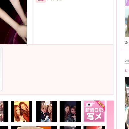
201
(｡