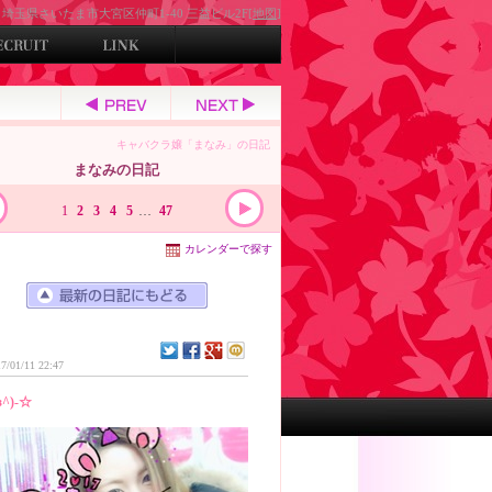
埼玉県さいたま市大宮区仲町1-40 三益ビル2F[
地図
]
キャバクラ嬢「まなみ」の日記
まなみの日記
1
2
3
4
5
…
47
カレンダーで探す
7/01/11 22:47
з^)-☆