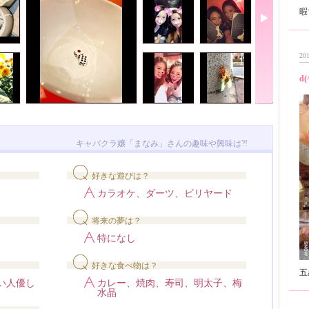
201
d(
キャバクラ嬢「まなみ」さんの趣味や興味は?!
好きな遊びは？
カラオケ、ダーツ、ビリヤード
将来の夢は？
特になし
好きな食べ物は？
い人優し
カレー、焼肉、寿司、明太子、梅
水晶