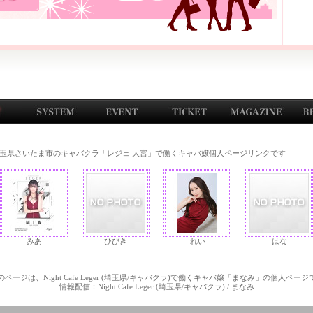
玉県さいたま市のキャバクラ「レジェ 大宮」で働くキャバ嬢個人ページリンクです
みあ
ひびき
れい
はな
ページは、Night Cafe Leger (埼玉県/キャバクラ)で働くキャバ嬢「まなみ」の個人ペー
情報配信：Night Cafe Leger (埼玉県/キャバクラ) / まなみ