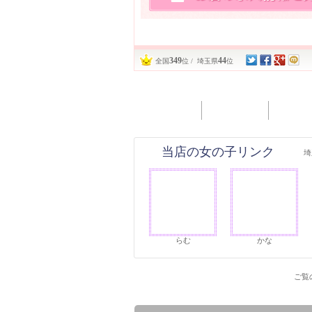
349
44
全国
位 / 埼玉県
位
当店の女の子リンク
埼
らむ
かな
ご覧の