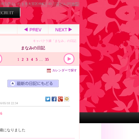
埼玉県さいたま市大宮区仲町1-40 三益ビル2F[
地図
]
キャバクラ嬢「まなみ」の日記
まなみの日記
1
2
3
4
5
…
35
カレンダーで探す
6/05/18 22:34
16