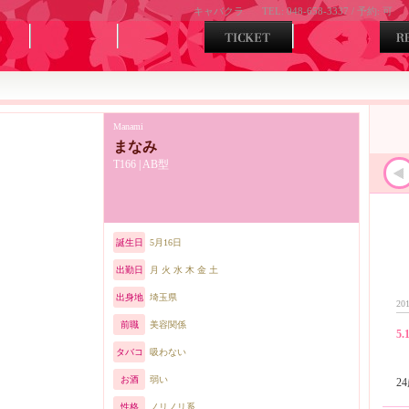
キャバクラ
TEL: 048-658-3337 / 予約: 可
Manami
まなみ
T166 | AB型
誕生日
5月16日
出勤日
月 火 水 木 金 土
出身地
埼玉県
201
前職
美容関係
5.
タバコ
吸わない
お酒
弱い
性格
ノリノリ系