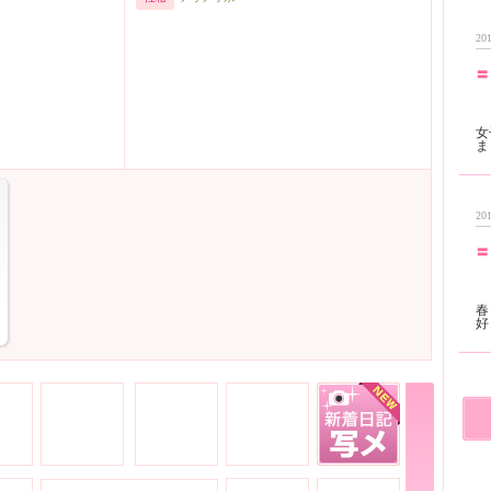
201
〓
女
201
〓
春