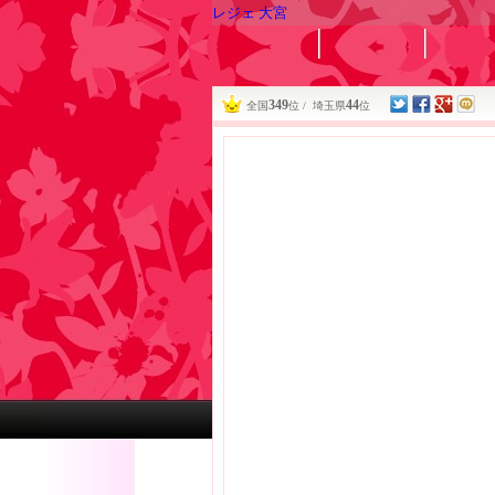
レジェ 大宮
349
44
全国
位 / 埼玉県
位