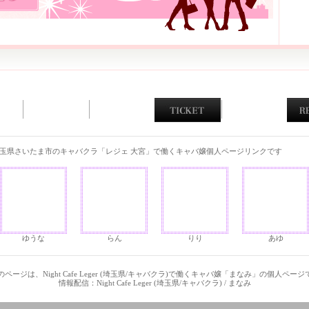
玉県さいたま市のキャバクラ「レジェ 大宮」で働くキャバ嬢個人ページリンクです
ゆうな
らん
りり
あゆ
ページは、Night Cafe Leger (埼玉県/キャバクラ)で働くキャバ嬢「まなみ」の個人ペー
情報配信：Night Cafe Leger (埼玉県/キャバクラ) / まなみ