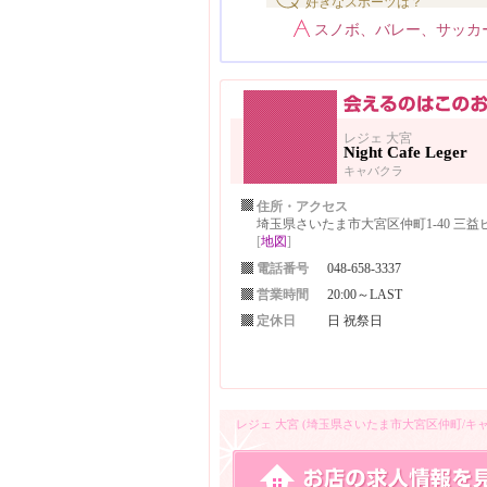
好きなスポーツは？
スノボ、バレー、サッカ
レジェ 大宮
Night Cafe Leger
キャバクラ
住所・アクセス
埼玉県さいたま市大宮区仲町1-40 三益ビ
[
地図
]
電話番号
048-658-3337
営業時間
20:00～LAST
定休日
日 祝祭日
レジェ 大宮 (埼玉県さいたま市大宮区仲町/