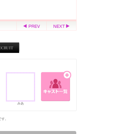
みあ
ジです。