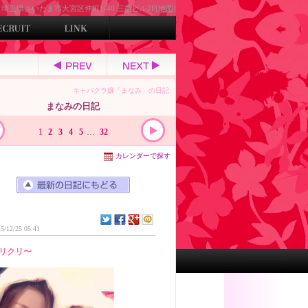
埼玉県さいたま市大宮区仲町1-40 三益ビル2F[
地図
]
キャバクラ嬢「まなみ」の日記
まなみの日記
1
2
3
4
5
…
32
カレンダーで探す
5/12/25 05:41
リクリ〜