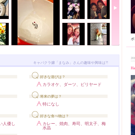
201
キャバクラ嬢「まなみ」さんの趣味や興味は?!
Ha
好きな遊びは？
カラオケ、ダーツ、ビリヤード
将来の夢は？
特になし
好きな食べ物は？
い人優し
カレー、焼肉、寿司、明太子、梅
水晶