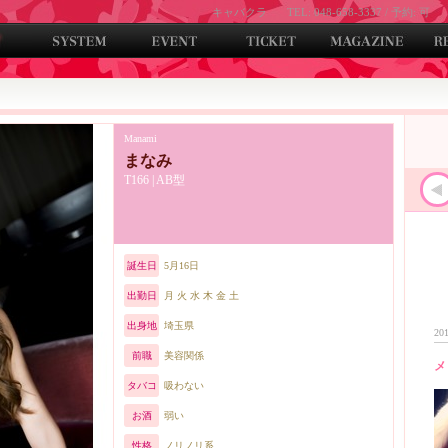
キャバクラ
TEL: 048-658-3337 / 予約: 可
Manami
まなみ
T166 | AB型
誕生日
5月16日
出勤日
月 火 水 木 金 土
出身地
埼玉県
201
前職
美容関係
メ
タバコ
吸わない
お酒
弱い
性格
ノリノリ系