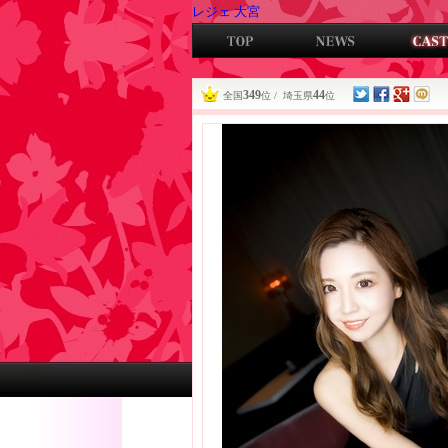
レジェ 大宮
349
44
全国
位 / 埼玉県
位