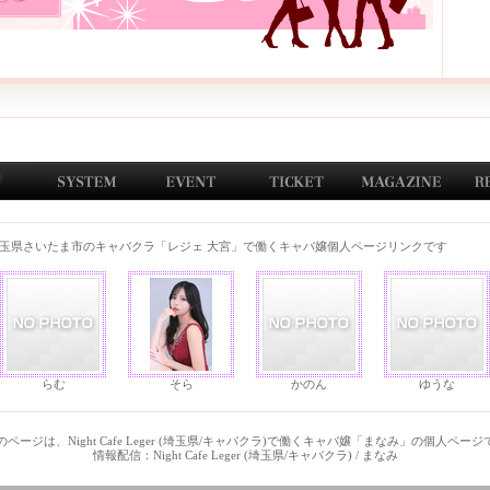
玉県さいたま市のキャバクラ「レジェ 大宮」で働くキャバ嬢個人ページリンクです
らむ
そら
かのん
ゆうな
ページは、Night Cafe Leger (埼玉県/キャバクラ)で働くキャバ嬢「まなみ」の個人ペー
情報配信：Night Cafe Leger (埼玉県/キャバクラ) / まなみ