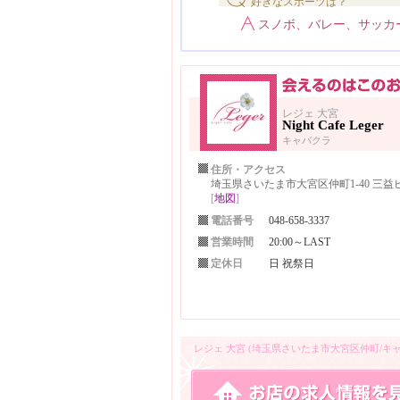
好きなスポーツは？
スノボ、バレー、サッカ
レジェ 大宮
Night Cafe Leger
キャバクラ
住所・アクセス
埼玉県さいたま市大宮区仲町1-40 三益ビ
[
地図
]
電話番号
048-658-3337
営業時間
20:00～LAST
定休日
日 祝祭日
レジェ 大宮 (埼玉県さいたま市大宮区仲町/