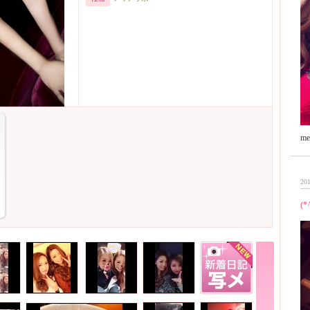
201
(*