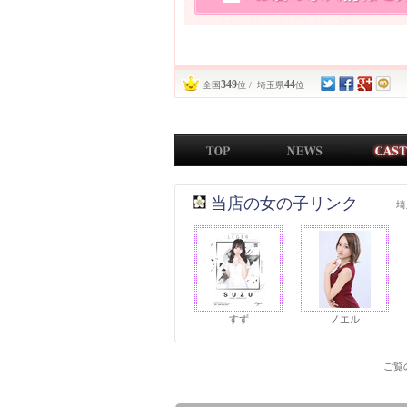
349
44
全国
位 / 埼玉県
位
当店の女の子リンク
埼
すず
ノエル
ご覧の